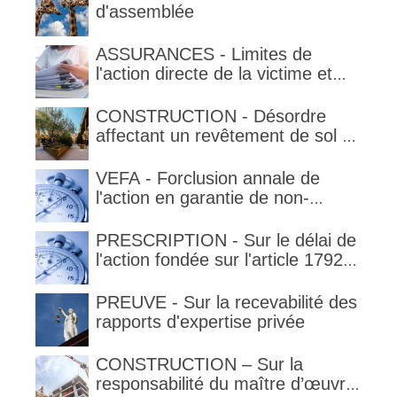
d'assemblée
ASSURANCES - Limites de
l'action directe de la victime et
qualification de la clause
délimitant l'étendue temporelle de
CONSTRUCTION - Désordre
la garantie en condition de la
affectant un revêtement de sol et
garantie
garantie décennale (non)
VEFA - Forclusion annale de
l'action en garantie de non-
conformité
PRESCRIPTION - Sur le délai de
l'action fondée sur l'article 1792-
4-3 du code civil (rappel)
PREUVE - Sur la recevabilité des
rapports d'expertise privée
CONSTRUCTION – Sur la
responsabilité du maître d’œuvre