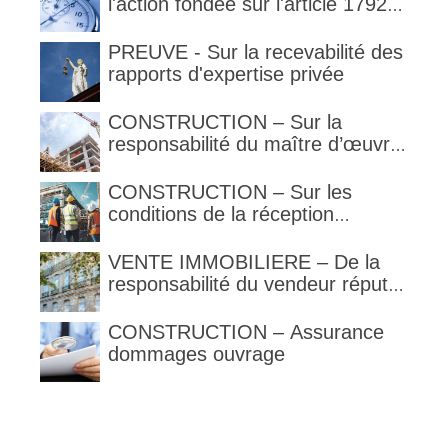
l'action fondée sur l'article 1792-
4-3 du code civil (rappel)
PREUVE - Sur la recevabilité des
rapports d'expertise privée
CONSTRUCTION – Sur la
responsabilité du maître d’œuvre
en cas de défaut de contenance :
l’architecte supporte une
CONSTRUCTION – Sur les
obligation de contrôle étendu
conditions de la réception
judiciaire et de la réception tacite
VENTE IMMOBILIERE – De la
responsabilité du vendeur réputé
constructeur au titre des articles
1792 et suivants du code civil
CONSTRUCTION – Assurance
dommages ouvrage