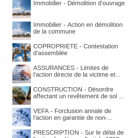
Immobilier - Démolition d'ouvrage
Immobilier - Action en démolition
de la commune
COPROPRIETE - Contestation
d'assemblée
ASSURANCES - Limites de
l'action directe de la victime et
qualification de la clause
délimitant l'étendue temporelle de
CONSTRUCTION - Désordre
la garantie en condition de la
affectant un revêtement de sol et
garantie
garantie décennale (non)
VEFA - Forclusion annale de
l'action en garantie de non-
conformité
PRESCRIPTION - Sur le délai de