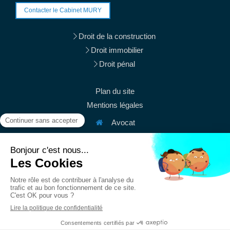
Contacter le Cabinet MURY
Droit de la construction
Droit immobilier
Droit pénal
Plan du site
Mentions légales
Avocat
38 rue du Mont Thabor
75001
Paris
Afficher le téléphone
Afficher le téléphone
contact@mury-avocats.fr
Du
Lundi
au
Vendredi
de
9h
à
19h30