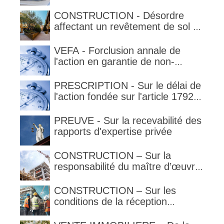
qualification de la clause
délimitant l'étendue temporelle de
CONSTRUCTION - Désordre
la garantie en condition de la
affectant un revêtement de sol et
garantie
garantie décennale (non)
VEFA - Forclusion annale de
l'action en garantie de non-
conformité
PRESCRIPTION - Sur le délai de
l'action fondée sur l'article 1792-
4-3 du code civil (rappel)
PREUVE - Sur la recevabilité des
rapports d'expertise privée
CONSTRUCTION – Sur la
responsabilité du maître d’œuvre
en cas de défaut de contenance :
l’architecte supporte une
CONSTRUCTION – Sur les
obligation de contrôle étendu
conditions de la réception
judiciaire et de la réception tacite