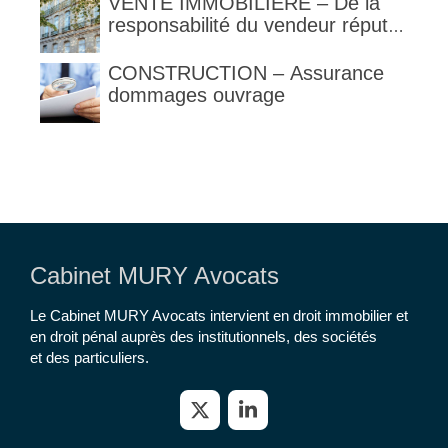
VENTE IMMOBILIERE – De la
responsabilité du vendeur réputé
constructeur au titre des articles
1792 et suivants du code civil
CONSTRUCTION – Assurance
dommages ouvrage
Cabinet MURY Avocats
Le Cabinet MURY Avocats intervient en droit immobilier et
en droit pénal auprès des institutionnels, des sociétés
et des particuliers.