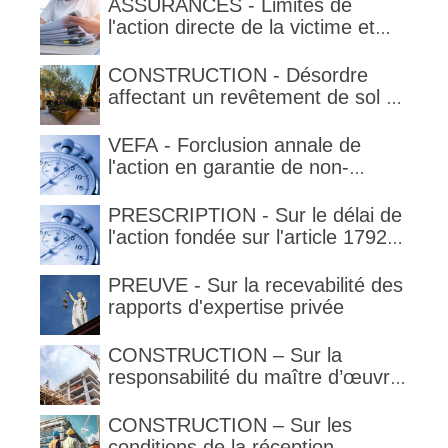
ASSURANCES - Limites de
l'action directe de la victime et
qualification de la clause
délimitant l'étendue temporelle de
CONSTRUCTION - Désordre
la garantie en condition de la
affectant un revêtement de sol et
garantie
garantie décennale (non)
VEFA - Forclusion annale de
l'action en garantie de non-
conformité
PRESCRIPTION - Sur le délai de
l'action fondée sur l'article 1792-
4-3 du code civil (rappel)
PREUVE - Sur la recevabilité des
rapports d'expertise privée
CONSTRUCTION – Sur la
responsabilité du maître d’œuvre
en cas de défaut de contenance :
l’architecte supporte une
CONSTRUCTION – Sur les
obligation de contrôle étendu
conditions de la réception