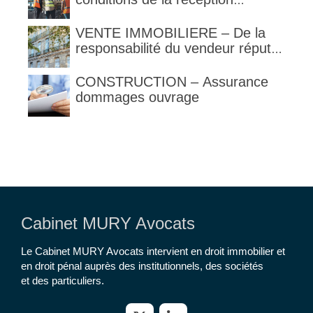
judiciaire et de la réception tacite
VENTE IMMOBILIERE – De la
responsabilité du vendeur réputé
constructeur au titre des articles
1792 et suivants du code civil
CONSTRUCTION – Assurance
dommages ouvrage
Cabinet MURY Avocats
Le Cabinet MURY Avocats intervient en droit immobilier et
en droit pénal auprès des institutionnels, des sociétés
et des particuliers.