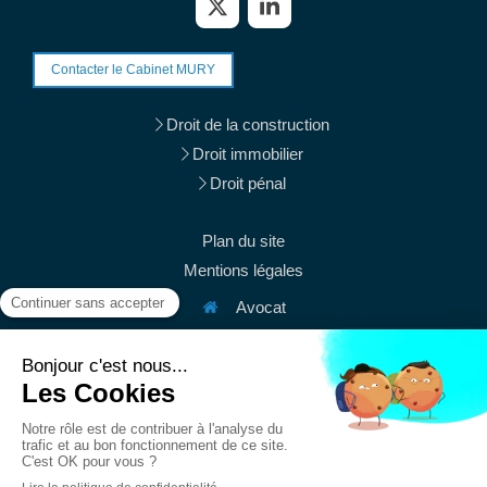
Contacter le Cabinet MURY
Droit de la construction
Droit immobilier
Droit pénal
Plan du site
Mentions légales
Avocat
38 rue du Mont Thabor
75001
Paris
Afficher le téléphone
Afficher le téléphone
contact@mury-avocats.fr