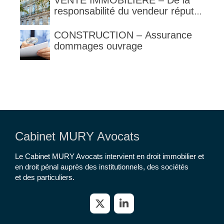
VENTE IMMOBILIERE – De la
responsabilité du vendeur réputé
constructeur au titre des articles
1792 et suivants du code civil
CONSTRUCTION – Assurance
dommages ouvrage
Cabinet MURY Avocats
Le Cabinet MURY Avocats intervient en droit immobilier et
en droit pénal auprès des institutionnels, des sociétés
et des particuliers.