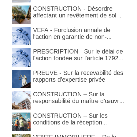
qualification de la clause
délimitant l'étendue temporelle de
CONSTRUCTION - Désordre
la garantie en condition de la
affectant un revêtement de sol et
garantie
garantie décennale (non)
VEFA - Forclusion annale de
l'action en garantie de non-
conformité
PRESCRIPTION - Sur le délai de
l'action fondée sur l'article 1792-
4-3 du code civil (rappel)
PREUVE - Sur la recevabilité des
rapports d'expertise privée
CONSTRUCTION – Sur la
responsabilité du maître d’œuvre
en cas de défaut de contenance :
l’architecte supporte une
CONSTRUCTION – Sur les
obligation de contrôle étendu
conditions de la réception
judiciaire et de la réception tacite