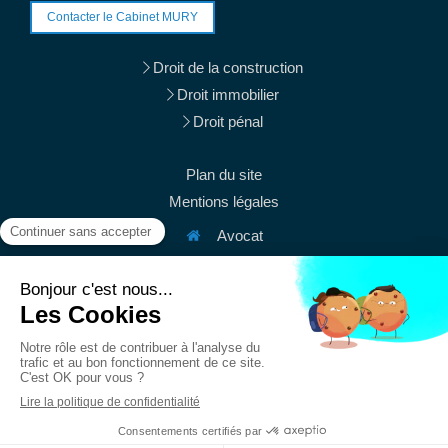
Contacter le Cabinet MURY
Droit de la construction
Droit immobilier
Droit pénal
Plan du site
Mentions légales
Avocat
38 rue du Mont Thabor
75001
Paris
Afficher le téléphone
Afficher le téléphone
contact@mury-avocats.fr
Du
Lundi
au
Vendredi
de
9h
à
19h30