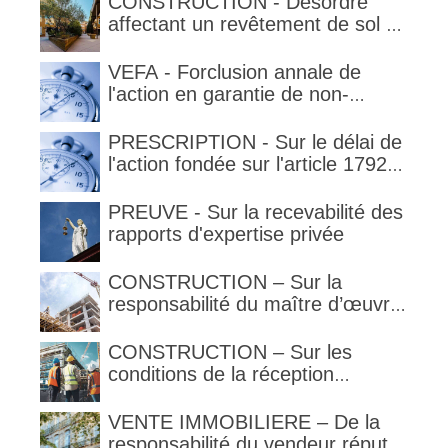
CONSTRUCTION - Désordre
la garantie en condition de la
affectant un revêtement de sol et
garantie
garantie décennale (non)
VEFA - Forclusion annale de
l'action en garantie de non-
conformité
PRESCRIPTION - Sur le délai de
l'action fondée sur l'article 1792-
4-3 du code civil (rappel)
PREUVE - Sur la recevabilité des
rapports d'expertise privée
CONSTRUCTION – Sur la
responsabilité du maître d’œuvre
en cas de défaut de contenance :
l’architecte supporte une
CONSTRUCTION – Sur les
obligation de contrôle étendu
conditions de la réception
judiciaire et de la réception tacite
VENTE IMMOBILIERE – De la
responsabilité du vendeur réputé