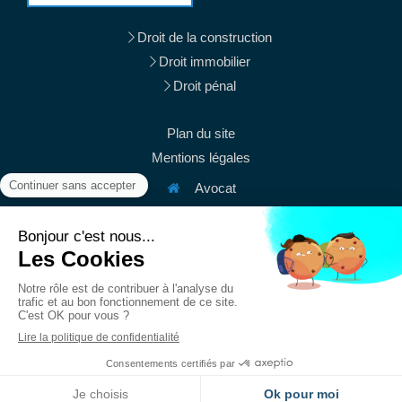
Droit de la construction
Droit immobilier
Droit pénal
Plan du site
Mentions légales
Avocat
38 rue du Mont Thabor
75001
Paris
Afficher le téléphone
Afficher le téléphone
contact@mury-avocats.fr
Du
Lundi
au
Vendredi
de
9h
à
19h30
Création et référencement du site par Simplébo