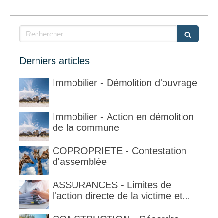
Rechercher
Derniers articles
Immobilier - Démolition d'ouvrage
Immobilier - Action en démolition
de la commune
COPROPRIETE - Contestation
d'assemblée
ASSURANCES - Limites de
l'action directe de la victime et
qualification de la clause
délimitant l'étendue temporelle de