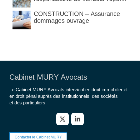
constructeur au titre des articles
1792 et suivants du code civil
CONSTRUCTION – Assurance
dommages ouvrage
Cabinet MURY Avocats
Le Cabinet MURY Avocats intervient en droit immobilier et
en droit pénal auprès des institutionnels, des sociétés
et des particuliers.
Contacter le Cabinet MURY