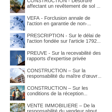
CONSTRUCTION - Désordre
la garantie en condition de la
affectant un revêtement de sol et
garantie
garantie décennale (non)
VEFA - Forclusion annale de
l'action en garantie de non-
conformité
PRESCRIPTION - Sur le délai de
l'action fondée sur l'article 1792-
4-3 du code civil (rappel)
PREUVE - Sur la recevabilité des
rapports d'expertise privée
CONSTRUCTION – Sur la
responsabilité du maître d’œuvre
en cas de défaut de contenance :
l’architecte supporte une
CONSTRUCTION – Sur les
obligation de contrôle étendu
conditions de la réception
judiciaire et de la réception tacite
VENTE IMMOBILIERE – De la
responsabilité du vendeur réputé