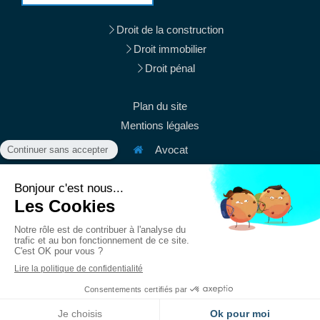
Droit de la construction
Droit immobilier
Droit pénal
Plan du site
Mentions légales
Avocat
38 rue du Mont Thabor
75001
Paris
Afficher le téléphone
Afficher le téléphone
contact@mury-avocats.fr
Du
Lundi
au
Vendredi
de
9h
à
19h30
Création et référencement du site par Simplébo