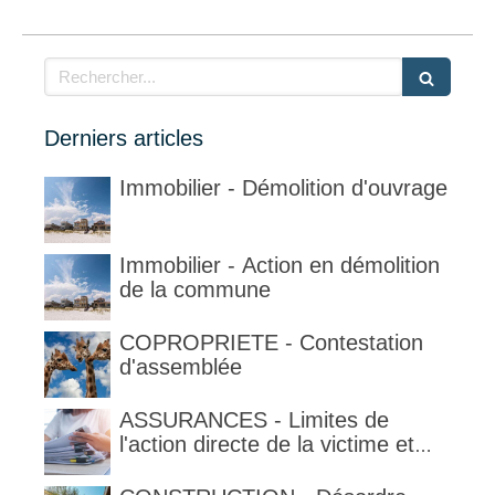
Rechercher
Derniers articles
Immobilier - Démolition d'ouvrage
Immobilier - Action en démolition
de la commune
COPROPRIETE - Contestation
d'assemblée
ASSURANCES - Limites de
l'action directe de la victime et
qualification de la clause
délimitant l'étendue temporelle de