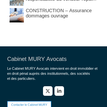
constructeur au titre des articles
1792 et suivants du code civil
CONSTRUCTION – Assurance
dommages ouvrage
Cabinet MURY Avocats
Le Cabinet MURY Avocats intervient en droit immobilier et
en droit pénal auprès des institutionnels, des sociétés
et des particuliers.
Contacter le Cabinet MURY