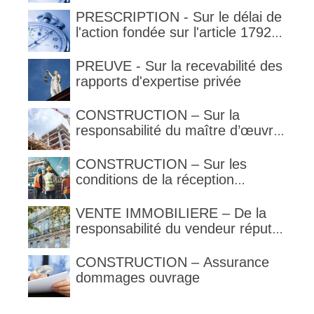
PRESCRIPTION - Sur le délai de
l'action fondée sur l'article 1792-
4-3 du code civil (rappel)
PREUVE - Sur la recevabilité des
rapports d'expertise privée
CONSTRUCTION – Sur la
responsabilité du maître d’œuvre
en cas de défaut de contenance :
l’architecte supporte une
CONSTRUCTION – Sur les
obligation de contrôle étendu
conditions de la réception
judiciaire et de la réception tacite
VENTE IMMOBILIERE – De la
responsabilité du vendeur réputé
constructeur au titre des articles
1792 et suivants du code civil
CONSTRUCTION – Assurance
dommages ouvrage