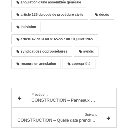
annulation d’une assemblée générale
article 126 du code de procédure civile
décès
indivision
article 42 de la loi n° 65-557 du 10 juillet 1965
syndicat des copropriétaires
syndic
recours en annulation
copropriété
Précédent
CONSTRUCTION – Panneaux photovoltaïques incorporés à la toiture et garantie décennale
Suivant
CONSTRUCTION – Quelle date prendre en compte pour la révision du prix du CCMI ?