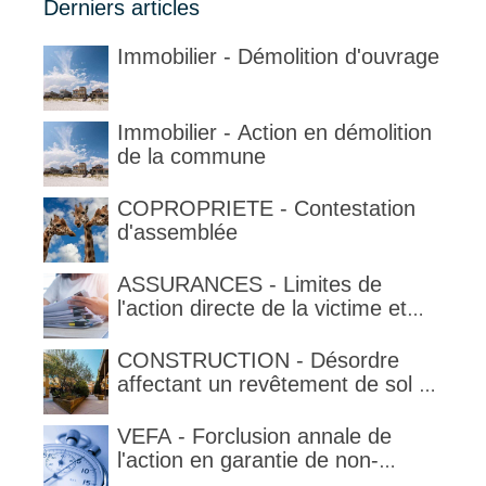
Derniers articles
Immobilier - Démolition d'ouvrage
Immobilier - Action en démolition
de la commune
COPROPRIETE - Contestation
d'assemblée
ASSURANCES - Limites de
l'action directe de la victime et
qualification de la clause
délimitant l'étendue temporelle de
CONSTRUCTION - Désordre
la garantie en condition de la
affectant un revêtement de sol et
garantie
garantie décennale (non)
VEFA - Forclusion annale de
l'action en garantie de non-
conformité