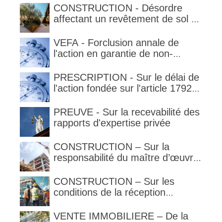
délimitant l'étendue temporelle de
CONSTRUCTION - Désordre
la garantie en condition de la
affectant un revêtement de sol et
garantie
garantie décennale (non)
VEFA - Forclusion annale de
l'action en garantie de non-
conformité
PRESCRIPTION - Sur le délai de
l'action fondée sur l'article 1792-
4-3 du code civil (rappel)
PREUVE - Sur la recevabilité des
rapports d'expertise privée
CONSTRUCTION – Sur la
responsabilité du maître d’œuvre
en cas de défaut de contenance :
l’architecte supporte une
CONSTRUCTION – Sur les
obligation de contrôle étendu
conditions de la réception
judiciaire et de la réception tacite
VENTE IMMOBILIERE – De la