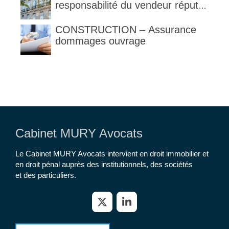
responsabilité du vendeur réputé
constructeur au titre des articles
1792 et suivants du code civil
CONSTRUCTION – Assurance
dommages ouvrage
Cabinet MURY Avocats
Le Cabinet MURY Avocats intervient en droit immobilier et
en droit pénal auprès des institutionnels, des sociétés
et des particuliers.