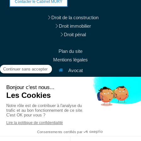
Contacter le Cabinet MURY
Droit de la construction
Droit immobilier
Droit pénal
Plan du site
Mentions légales
Avocat
38 rue du Mont Thabor
75001
Paris
Afficher le téléphone
Afficher le téléphone
contact@mury-avocats.fr
Du
Lundi
au
Vendredi
de
9h
à
19h30