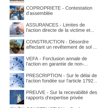
COPROPRIETE - Contestation
d'assemblée
ASSURANCES - Limites de
l'action directe de la victime et
qualification de la clause
délimitant l'étendue temporelle de
CONSTRUCTION - Désordre
la garantie en condition de la
affectant un revêtement de sol et
garantie
garantie décennale (non)
VEFA - Forclusion annale de
l'action en garantie de non-
conformité
PRESCRIPTION - Sur le délai de
l'action fondée sur l'article 1792-
4-3 du code civil (rappel)
PREUVE - Sur la recevabilité des
rapports d'expertise privée