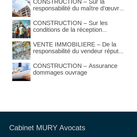
CONSTRUCTION – Sur la
responsabilité du maître d’œuvre
en cas de défaut de contenance :
l’architecte supporte une
CONSTRUCTION – Sur les
obligation de contrôle étendu
conditions de la réception
judiciaire et de la réception tacite
VENTE IMMOBILIERE – De la
responsabilité du vendeur réputé
constructeur au titre des articles
1792 et suivants du code civil
CONSTRUCTION – Assurance
dommages ouvrage
Cabinet MURY Avocats