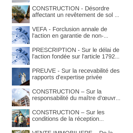
qualification de la clause
délimitant l'étendue temporelle de
CONSTRUCTION - Désordre
la garantie en condition de la
affectant un revêtement de sol et
garantie
garantie décennale (non)
VEFA - Forclusion annale de
l'action en garantie de non-
conformité
PRESCRIPTION - Sur le délai de
l'action fondée sur l'article 1792-
4-3 du code civil (rappel)
PREUVE - Sur la recevabilité des
rapports d'expertise privée
CONSTRUCTION – Sur la
responsabilité du maître d’œuvre
en cas de défaut de contenance :
l’architecte supporte une
CONSTRUCTION – Sur les
obligation de contrôle étendu
conditions de la réception
judiciaire et de la réception tacite