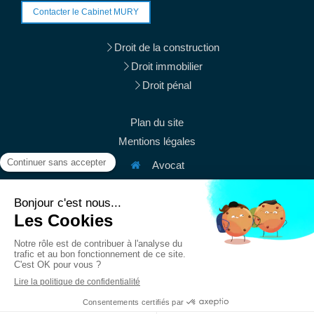
Contacter le Cabinet MURY
Droit de la construction
Droit immobilier
Droit pénal
Plan du site
Mentions légales
Avocat
38 rue du Mont Thabor
75001
Paris
Afficher le téléphone
Afficher le téléphone
contact@mury-avocats.fr
Du
Lundi
au
Vendredi
de
9h
à
19h30