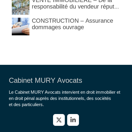
VENTE IMMOBILIERE – De la
responsabilité du vendeur réputé
constructeur au titre des articles
1792 et suivants du code civil
CONSTRUCTION – Assurance
dommages ouvrage
Cabinet MURY Avocats
Le Cabinet MURY Avocats intervient en droit immobilier et
en droit pénal auprès des institutionnels, des sociétés
et des particuliers.