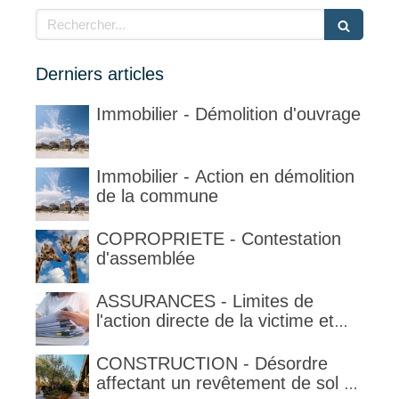
Rechercher
Derniers articles
Immobilier - Démolition d'ouvrage
Immobilier - Action en démolition
de la commune
COPROPRIETE - Contestation
d'assemblée
ASSURANCES - Limites de
l'action directe de la victime et
qualification de la clause
délimitant l'étendue temporelle de
CONSTRUCTION - Désordre
la garantie en condition de la
affectant un revêtement de sol et