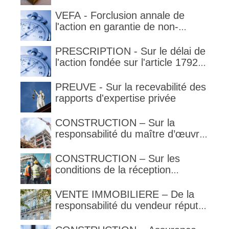
garantie
garantie décennale (non)
VEFA - Forclusion annale de
l'action en garantie de non-
conformité
PRESCRIPTION - Sur le délai de
l'action fondée sur l'article 1792-
4-3 du code civil (rappel)
PREUVE - Sur la recevabilité des
rapports d'expertise privée
CONSTRUCTION – Sur la
responsabilité du maître d’œuvre
en cas de défaut de contenance :
l’architecte supporte une
CONSTRUCTION – Sur les
obligation de contrôle étendu
conditions de la réception
judiciaire et de la réception tacite
VENTE IMMOBILIERE – De la
responsabilité du vendeur réputé
constructeur au titre des articles
1792 et suivants du code civil