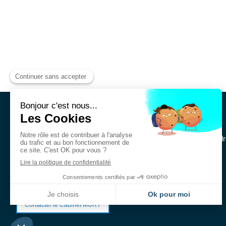
Cabinet MURY Avocats
Le Cabinet MURY Avocats intervient en droit immobilier et en dr
institutionnels, des sociétés et des particuliers.
Contacter le Cabinet MURY