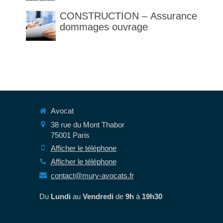
des articles 1792 et suivants
CONSTRUCTION – Assurance
du code civil
dommages ouvrage
Avocat
38 rue du Mont Thabor
75001
Paris
Afficher le téléphone
Afficher le téléphone
contact@mury-avocats.fr
Du
Lundi
au
Vendredi
de
9h
à
19h30