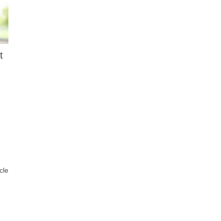
t
icle