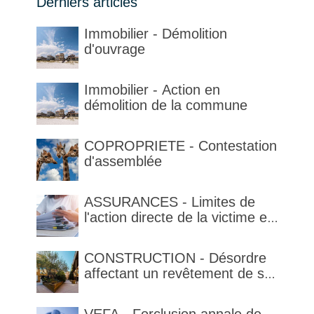
Derniers articles
Immobilier - Démolition
d'ouvrage
Immobilier - Action en
démolition de la commune
COPROPRIETE - Contestation
d'assemblée
ASSURANCES - Limites de
l'action directe de la victime et
qualification de la clause
délimitant l'étendue temporelle
CONSTRUCTION - Désordre
de la garantie en condition de
affectant un revêtement de sol
la garantie
et garantie décennale (non)