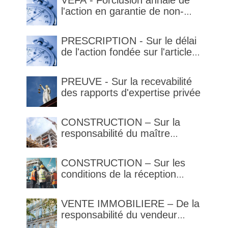
VEFA - Forclusion annale de
l'action en garantie de non-
conformité
PRESCRIPTION - Sur le délai
de l'action fondée sur l'article
1792-4-3 du code civil (rappel)
PREUVE - Sur la recevabilité
des rapports d'expertise privée
CONSTRUCTION – Sur la
responsabilité du maître
d’œuvre en cas de défaut de
contenance : l’architecte
CONSTRUCTION – Sur les
supporte une obligation de
conditions de la réception
contrôle étendu
judiciaire et de la réception
tacite
VENTE IMMOBILIERE – De la
responsabilité du vendeur
réputé constructeur au titre