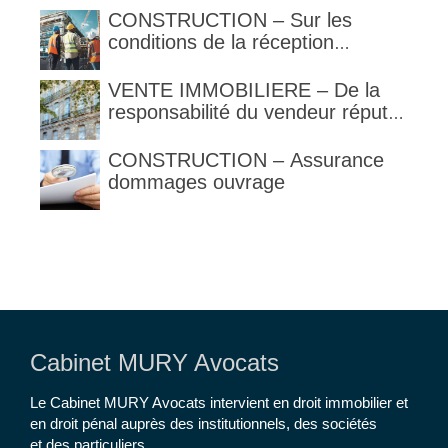
l’architecte supporte une
CONSTRUCTION – Sur les
obligation de contrôle étendu
conditions de la réception
judiciaire et de la réception tacite
VENTE IMMOBILIERE – De la
responsabilité du vendeur réputé
constructeur au titre des articles
1792 et suivants du code civil
CONSTRUCTION – Assurance
dommages ouvrage
Cabinet MURY Avocats
Le Cabinet MURY Avocats intervient en droit immobilier et
en droit pénal auprès des institutionnels, des sociétés
et des particuliers.