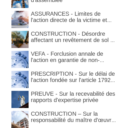
d'assemblée
ASSURANCES - Limites de
l'action directe de la victime et
qualification de la clause
délimitant l'étendue temporelle de
CONSTRUCTION - Désordre
la garantie en condition de la
affectant un revêtement de sol et
garantie
garantie décennale (non)
VEFA - Forclusion annale de
l'action en garantie de non-
conformité
PRESCRIPTION - Sur le délai de
l'action fondée sur l'article 1792-
4-3 du code civil (rappel)
PREUVE - Sur la recevabilité des
rapports d'expertise privée
CONSTRUCTION – Sur la
responsabilité du maître d’œuvre
en cas de défaut de contenance :