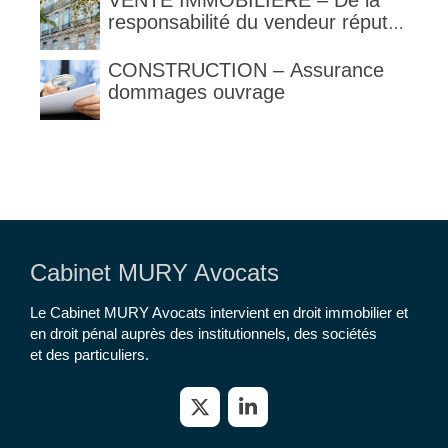
VENTE IMMOBILIERE – De la
responsabilité du vendeur réputé
constructeur au titre des articles
1792 et suivants du code civil
CONSTRUCTION – Assurance
dommages ouvrage
Cabinet MURY Avocats
Le Cabinet MURY Avocats intervient en droit immobilier et
en droit pénal auprès des institutionnels, des sociétés
et des particuliers.