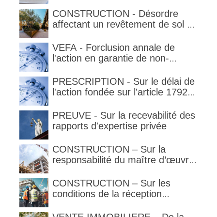
qualification de la clause
délimitant l'étendue temporelle de
CONSTRUCTION - Désordre
la garantie en condition de la
affectant un revêtement de sol et
garantie
garantie décennale (non)
VEFA - Forclusion annale de
l'action en garantie de non-
conformité
PRESCRIPTION - Sur le délai de
l'action fondée sur l'article 1792-
4-3 du code civil (rappel)
PREUVE - Sur la recevabilité des
rapports d'expertise privée
CONSTRUCTION – Sur la
responsabilité du maître d’œuvre
en cas de défaut de contenance :
l’architecte supporte une
CONSTRUCTION – Sur les
obligation de contrôle étendu
conditions de la réception
judiciaire et de la réception tacite