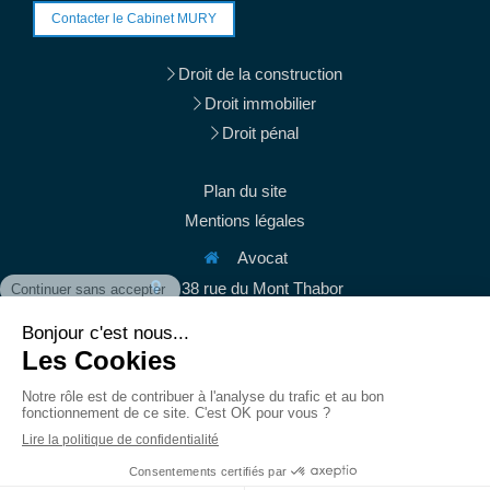
Contacter le Cabinet MURY
Droit de la construction
Droit immobilier
Droit pénal
Plan du site
Mentions légales
Avocat
38 rue du Mont Thabor
75001
Paris
Afficher le téléphone
Afficher le téléphone
contact@mury-avocats.fr
Du
Lundi
au
Vendredi
de
9h
à
19h30