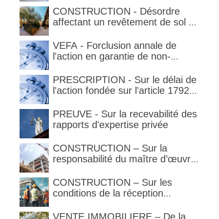
délimitant l'étendue temporelle de
CONSTRUCTION - Désordre
la garantie en condition de la
affectant un revêtement de sol et
garantie
garantie décennale (non)
VEFA - Forclusion annale de
l'action en garantie de non-
conformité
PRESCRIPTION - Sur le délai de
l'action fondée sur l'article 1792-
4-3 du code civil (rappel)
PREUVE - Sur la recevabilité des
rapports d'expertise privée
CONSTRUCTION – Sur la
responsabilité du maître d’œuvre
en cas de défaut de contenance :
l’architecte supporte une
CONSTRUCTION – Sur les
obligation de contrôle étendu
conditions de la réception
judiciaire et de la réception tacite
VENTE IMMOBILIERE – De la