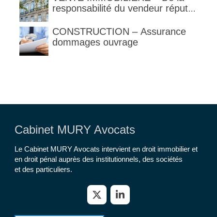
responsabilité du vendeur réputé
constructeur au titre des articles
1792 et suivants du code civil
CONSTRUCTION – Assurance
dommages ouvrage
Cabinet MURY Avocats
Le Cabinet MURY Avocats intervient en droit immobilier et
en droit pénal auprès des institutionnels, des sociétés
et des particuliers.