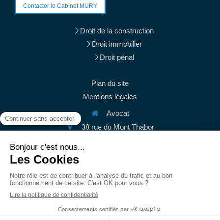
Contacter le Cabinet MURY
Droit de la construction
Droit immobilier
Droit pénal
Plan du site
Mentions légales
Avocat
38 rue du Mont Thabor
75001
Paris
Afficher le téléphone
Afficher le téléphone
contact@mury-avocats.fr
Du
Lundi
au
Vendredi
de
9h
à
19h30