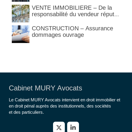
judiciaire et de la réception tacite
VENTE IMMOBILIERE – De la
responsabilité du vendeur réputé
constructeur au titre des articles
1792 et suivants du code civil
CONSTRUCTION – Assurance
dommages ouvrage
Cabinet MURY Avocats
Le Cabinet MURY Avocats intervient en droit immobilier et
en droit pénal auprès des institutionnels, des sociétés
et des particuliers.