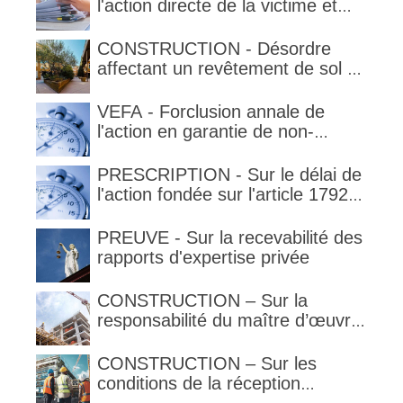
l'action directe de la victime et
qualification de la clause
délimitant l'étendue temporelle de
CONSTRUCTION - Désordre
la garantie en condition de la
affectant un revêtement de sol et
garantie
garantie décennale (non)
VEFA - Forclusion annale de
l'action en garantie de non-
conformité
PRESCRIPTION - Sur le délai de
l'action fondée sur l'article 1792-
4-3 du code civil (rappel)
PREUVE - Sur la recevabilité des
rapports d'expertise privée
CONSTRUCTION – Sur la
responsabilité du maître d’œuvre
en cas de défaut de contenance :
l’architecte supporte une
CONSTRUCTION – Sur les
obligation de contrôle étendu
conditions de la réception