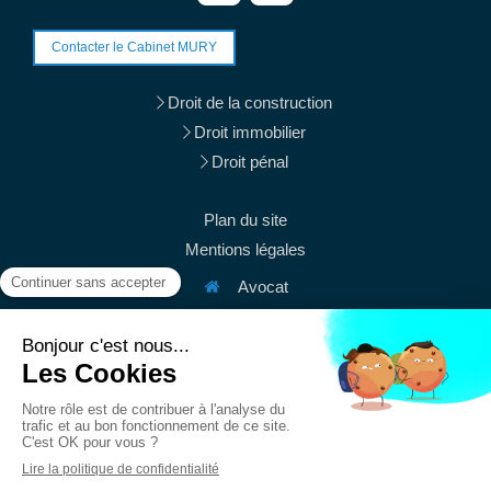
Contacter le Cabinet MURY
Droit de la construction
Droit immobilier
Droit pénal
Plan du site
Mentions légales
Avocat
38 rue du Mont Thabor
75001
Paris
Afficher le téléphone
Afficher le téléphone
contact@mury-avocats.fr
Du
Lundi
au
Vendredi
de
9h
à
19h30