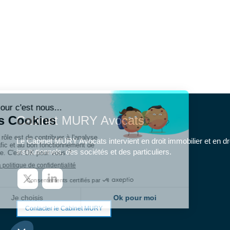
Cabinet MURY Avocats
Le Cabinet MURY Avocats intervient en droit immobilier et en dr
institutionnels, des sociétés et des particuliers.
Contacter le Cabinet MURY