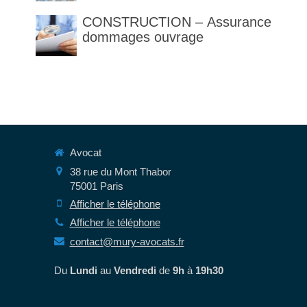
des articles 1792 et suivants
CONSTRUCTION – Assurance
du code civil
dommages ouvrage
Avocat
38 rue du Mont Thabor
75001
Paris
Afficher le téléphone
Afficher le téléphone
contact@mury-avocats.fr
Du
Lundi
au
Vendredi
de
9h
à
19h30