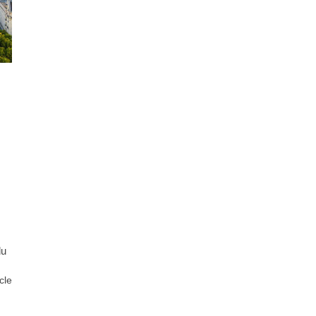
du
icle