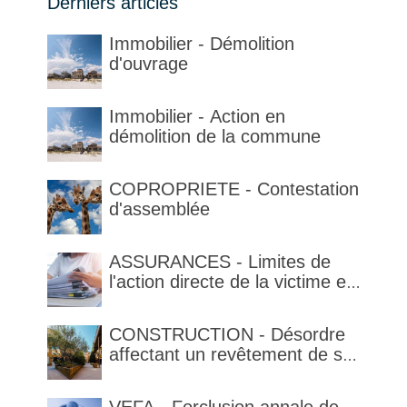
Derniers articles
Immobilier - Démolition
d'ouvrage
Immobilier - Action en
démolition de la commune
COPROPRIETE - Contestation
d'assemblée
ASSURANCES - Limites de
l'action directe de la victime et
qualification de la clause
délimitant l'étendue temporelle
CONSTRUCTION - Désordre
de la garantie en condition de
affectant un revêtement de sol
la garantie
et garantie décennale (non)