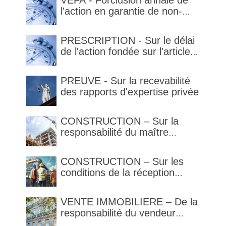
VEFA - Forclusion annale de
l'action en garantie de non-
conformité
PRESCRIPTION - Sur le délai
de l'action fondée sur l'article
1792-4-3 du code civil (rappel)
PREUVE - Sur la recevabilité
des rapports d'expertise privée
CONSTRUCTION – Sur la
responsabilité du maître
d’œuvre en cas de défaut de
contenance : l’architecte
CONSTRUCTION – Sur les
supporte une obligation de
conditions de la réception
contrôle étendu
judiciaire et de la réception
tacite
VENTE IMMOBILIERE – De la
responsabilité du vendeur
réputé constructeur au titre