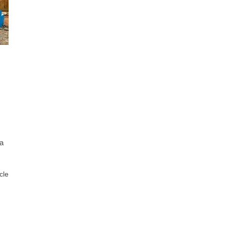
la
icle