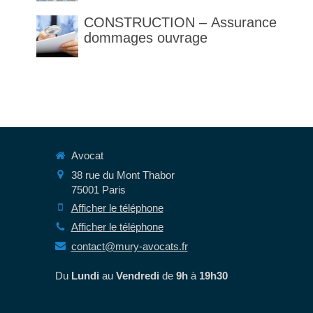
des articles 1792 et suivants
CONSTRUCTION – Assurance
du code civil
dommages ouvrage
Avocat
38 rue du Mont Thabor
75001
Paris
Afficher le téléphone
Afficher le téléphone
contact@mury-avocats.fr
Du
Lundi
au
Vendredi
de
9h
à
19h30