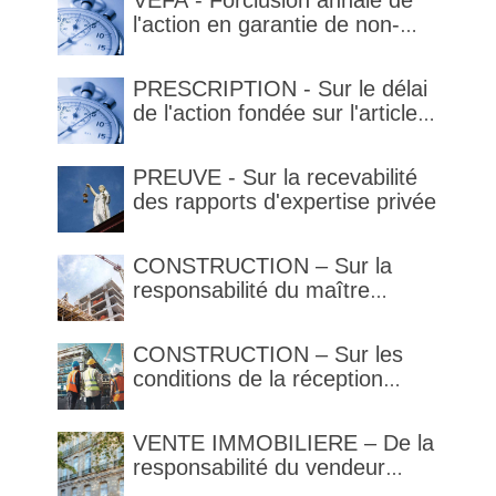
VEFA - Forclusion annale de
l'action en garantie de non-
conformité
PRESCRIPTION - Sur le délai
de l'action fondée sur l'article
1792-4-3 du code civil (rappel)
PREUVE - Sur la recevabilité
des rapports d'expertise privée
CONSTRUCTION – Sur la
responsabilité du maître
d’œuvre en cas de défaut de
contenance : l’architecte
CONSTRUCTION – Sur les
supporte une obligation de
conditions de la réception
contrôle étendu
judiciaire et de la réception
tacite
VENTE IMMOBILIERE – De la
responsabilité du vendeur
réputé constructeur au titre