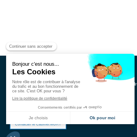
Cabinet MURY Avocats
Le Cabinet MURY Avocats intervient en droit immobilier et en dr
institutionnels, des sociétés et des particuliers.
Contacter le Cabinet MURY