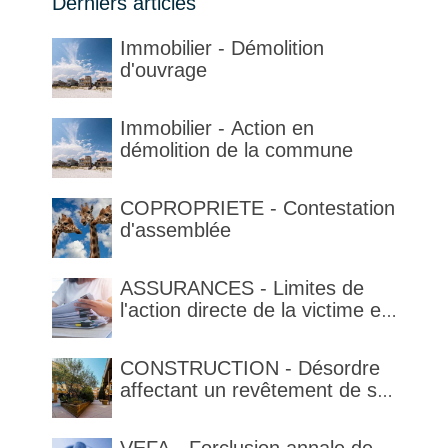
Derniers articles
Immobilier - Démolition
d'ouvrage
Immobilier - Action en
démolition de la commune
COPROPRIETE - Contestation
d'assemblée
ASSURANCES - Limites de
l'action directe de la victime et
qualification de la clause
délimitant l'étendue temporelle
CONSTRUCTION - Désordre
de la garantie en condition de
affectant un revêtement de sol
la garantie
et garantie décennale (non)