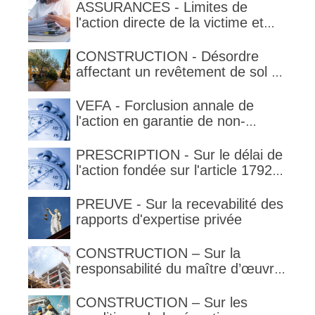
ASSURANCES - Limites de
l'action directe de la victime et
qualification de la clause
délimitant l'étendue temporelle de
CONSTRUCTION - Désordre
la garantie en condition de la
affectant un revêtement de sol et
garantie
garantie décennale (non)
VEFA - Forclusion annale de
l'action en garantie de non-
conformité
PRESCRIPTION - Sur le délai de
l'action fondée sur l'article 1792-
4-3 du code civil (rappel)
PREUVE - Sur la recevabilité des
rapports d'expertise privée
CONSTRUCTION – Sur la
responsabilité du maître d’œuvre
en cas de défaut de contenance :
l’architecte supporte une
CONSTRUCTION – Sur les