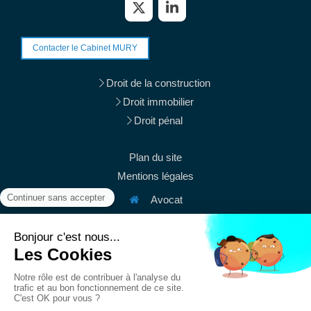
Contacter le Cabinet MURY
Droit de la construction
Droit immobilier
Droit pénal
Plan du site
Mentions légales
Avocat
38 rue du Mont Thabor
75001
Paris
Afficher le téléphone
Afficher le téléphone
contact@mury-avocats.fr