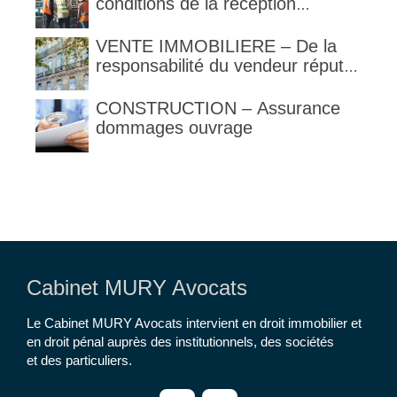
obligation de contrôle étendu
conditions de la réception
judiciaire et de la réception tacite
VENTE IMMOBILIERE – De la
responsabilité du vendeur réputé
constructeur au titre des articles
1792 et suivants du code civil
CONSTRUCTION – Assurance
dommages ouvrage
Cabinet MURY Avocats
Le Cabinet MURY Avocats intervient en droit immobilier et
en droit pénal auprès des institutionnels, des sociétés
et des particuliers.