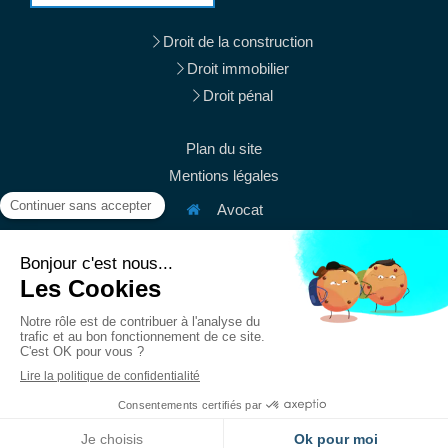
Droit de la construction
Droit immobilier
Droit pénal
Plan du site
Mentions légales
Avocat
38 rue du Mont Thabor
75001
Paris
Afficher le téléphone
Afficher le téléphone
contact@mury-avocats.fr
Du
Lundi
au
Vendredi
de
9h
à
19h30
Création et référencement du site par Simplébo