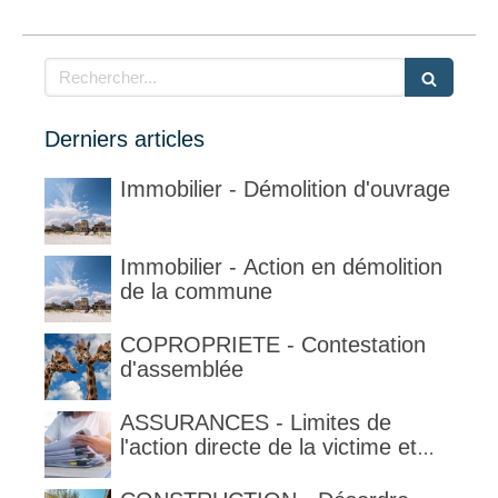
Rechercher
Derniers articles
Immobilier - Démolition d'ouvrage
Immobilier - Action en démolition
de la commune
COPROPRIETE - Contestation
d'assemblée
ASSURANCES - Limites de
l'action directe de la victime et
qualification de la clause
délimitant l'étendue temporelle de