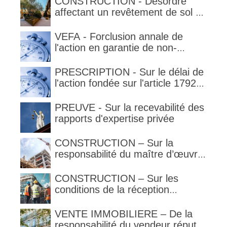
CONSTRUCTION - Désordre
la garantie en condition de la
affectant un revêtement de sol et
garantie
garantie décennale (non)
VEFA - Forclusion annale de
l'action en garantie de non-
conformité
PRESCRIPTION - Sur le délai de
l'action fondée sur l'article 1792-
4-3 du code civil (rappel)
PREUVE - Sur la recevabilité des
rapports d'expertise privée
CONSTRUCTION – Sur la
responsabilité du maître d’œuvre
en cas de défaut de contenance :
l’architecte supporte une
CONSTRUCTION – Sur les
obligation de contrôle étendu
conditions de la réception
judiciaire et de la réception tacite
VENTE IMMOBILIERE – De la
responsabilité du vendeur réputé