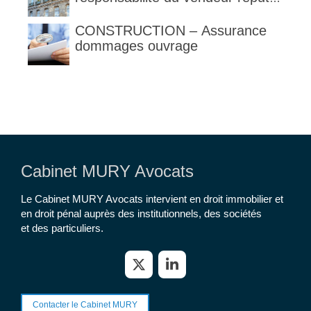
constructeur au titre des articles
1792 et suivants du code civil
CONSTRUCTION – Assurance
dommages ouvrage
Cabinet MURY Avocats
Le Cabinet MURY Avocats intervient en droit immobilier et
en droit pénal auprès des institutionnels, des sociétés
et des particuliers.
Contacter le Cabinet MURY