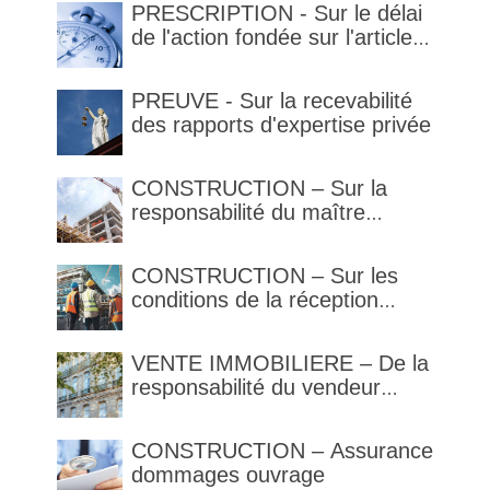
PRESCRIPTION - Sur le délai
de l'action fondée sur l'article
1792-4-3 du code civil (rappel)
PREUVE - Sur la recevabilité
des rapports d'expertise privée
CONSTRUCTION – Sur la
responsabilité du maître
d’œuvre en cas de défaut de
contenance : l’architecte
CONSTRUCTION – Sur les
supporte une obligation de
conditions de la réception
contrôle étendu
judiciaire et de la réception
tacite
VENTE IMMOBILIERE – De la
responsabilité du vendeur
réputé constructeur au titre
des articles 1792 et suivants
CONSTRUCTION – Assurance
du code civil
dommages ouvrage