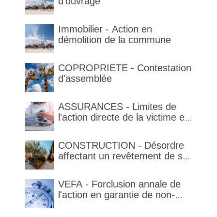
d'ouvrage
Immobilier - Action en
démolition de la commune
COPROPRIETE - Contestation
d'assemblée
ASSURANCES - Limites de
l'action directe de la victime et
qualification de la clause
délimitant l'étendue temporelle
CONSTRUCTION - Désordre
de la garantie en condition de
affectant un revêtement de sol
la garantie
et garantie décennale (non)
VEFA - Forclusion annale de
l'action en garantie de non-
conformité