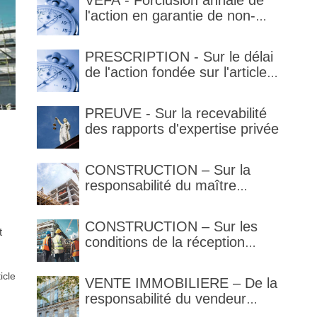
VEFA - Forclusion annale de
l'action en garantie de non-
conformité
PRESCRIPTION - Sur le délai
de l'action fondée sur l'article
1792-4-3 du code civil (rappel)
PREUVE - Sur la recevabilité
des rapports d'expertise privée
CONSTRUCTION – Sur la
responsabilité du maître
d’œuvre en cas de défaut de
contenance : l’architecte
CONSTRUCTION – Sur les
supporte une obligation de
t
conditions de la réception
contrôle étendu
judiciaire et de la réception
tacite
ticle
VENTE IMMOBILIERE – De la
responsabilité du vendeur
réputé constructeur au titre