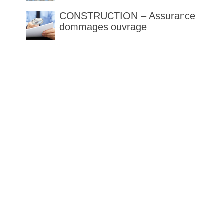
des articles 1792 et suivants
CONSTRUCTION – Assurance
du code civil
dommages ouvrage