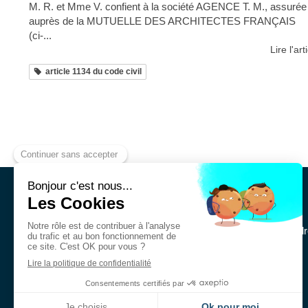
M. R. et Mme V. confient à la société AGENCE T. M., assurée
auprès de la MUTUELLE DES ARCHITECTES FRANÇAIS
(ci-...
Lire l'art
article 1134 du code civil
Cabinet MURY Avocats
Le Cabinet MURY Avocats intervient en droit immobilier et en dr
institutionnels, des sociétés et des particuliers.