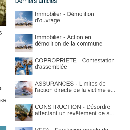
Derniers articles
Immobilier - Démolition
d'ouvrage
s
Immobilier - Action en
démolition de la commune
COPROPRIETE - Contestation
d'assemblée
e
ASSURANCES - Limites de
s
l'action directe de la victime et
qualification de la clause
ticle
délimitant l'étendue temporelle
CONSTRUCTION - Désordre
de la garantie en condition de
affectant un revêtement de sol
la garantie
et garantie décennale (non)