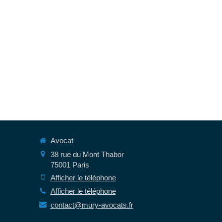
Avocat
38 rue du Mont Thabor
75001
Paris
Afficher le téléphone
Afficher le téléphone
contact@mury-avocats.fr