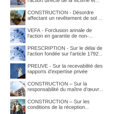
l'action directe de la victime et
qualification de la clause
délimitant l'étendue temporelle de
CONSTRUCTION - Désordre
la garantie en condition de la
affectant un revêtement de sol et
garantie
garantie décennale (non)
VEFA - Forclusion annale de
l'action en garantie de non-
conformité
PRESCRIPTION - Sur le délai de
l'action fondée sur l'article 1792-
4-3 du code civil (rappel)
PREUVE - Sur la recevabilité des
rapports d'expertise privée
CONSTRUCTION – Sur la
responsabilité du maître d’œuvre
en cas de défaut de contenance :
l’architecte supporte une
CONSTRUCTION – Sur les
obligation de contrôle étendu
conditions de la réception
judiciaire et de la réception tacite