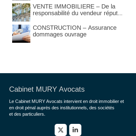
VENTE IMMOBILIERE – De la
responsabilité du vendeur réputé
constructeur au titre des articles
1792 et suivants du code civil
CONSTRUCTION – Assurance
dommages ouvrage
Cabinet MURY Avocats
Le Cabinet MURY Avocats intervient en droit immobilier et
en droit pénal auprès des institutionnels, des sociétés
et des particuliers.