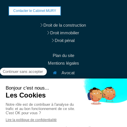
Contacter le Cabinet MURY
Droit de la construction
Droit immobilier
Droit pénal
Plan du site
Mentions légales
Avocat
38 rue du Mont Thabor
75001
Paris
Afficher le téléphone
Afficher le téléphone
contact@mury-avocats.fr
Du
Lundi
au
Vendredi
de
9h
à
19h30