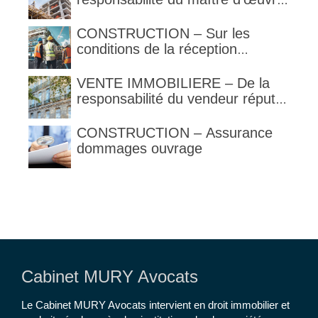
en cas de défaut de contenance :
l’architecte supporte une
CONSTRUCTION – Sur les
obligation de contrôle étendu
conditions de la réception
judiciaire et de la réception tacite
VENTE IMMOBILIERE – De la
responsabilité du vendeur réputé
constructeur au titre des articles
1792 et suivants du code civil
CONSTRUCTION – Assurance
dommages ouvrage
Cabinet MURY Avocats
Le Cabinet MURY Avocats intervient en droit immobilier et