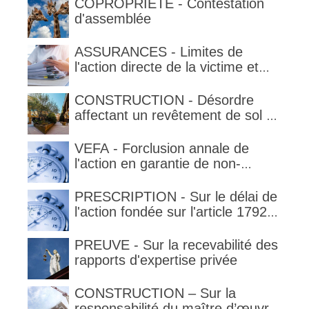
COPROPRIETE - Contestation
d'assemblée
ASSURANCES - Limites de
l'action directe de la victime et
qualification de la clause
délimitant l'étendue temporelle de
CONSTRUCTION - Désordre
la garantie en condition de la
affectant un revêtement de sol et
garantie
garantie décennale (non)
VEFA - Forclusion annale de
l'action en garantie de non-
conformité
PRESCRIPTION - Sur le délai de
l'action fondée sur l'article 1792-
4-3 du code civil (rappel)
PREUVE - Sur la recevabilité des
rapports d'expertise privée
CONSTRUCTION – Sur la
responsabilité du maître d’œuvre