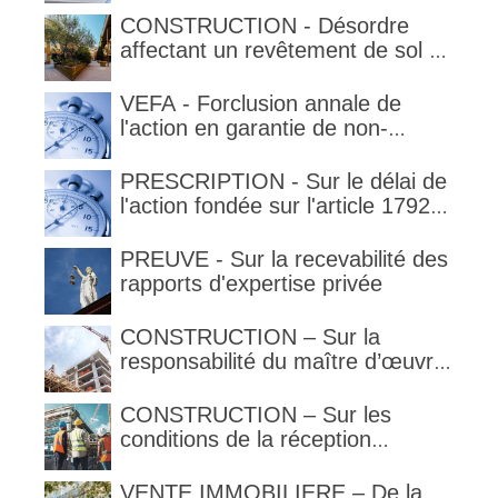
délimitant l'étendue temporelle de
CONSTRUCTION - Désordre
la garantie en condition de la
affectant un revêtement de sol et
garantie
garantie décennale (non)
VEFA - Forclusion annale de
l'action en garantie de non-
conformité
PRESCRIPTION - Sur le délai de
l'action fondée sur l'article 1792-
4-3 du code civil (rappel)
PREUVE - Sur la recevabilité des
rapports d'expertise privée
CONSTRUCTION – Sur la
responsabilité du maître d’œuvre
en cas de défaut de contenance :
l’architecte supporte une
CONSTRUCTION – Sur les
obligation de contrôle étendu
conditions de la réception
judiciaire et de la réception tacite
VENTE IMMOBILIERE – De la