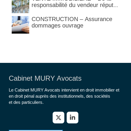
responsabilité du vendeur réputé
constructeur au titre des articles
1792 et suivants du code civil
CONSTRUCTION – Assurance
dommages ouvrage
Cabinet MURY Avocats
Le Cabinet MURY Avocats intervient en droit immobilier et
en droit pénal auprès des institutionnels, des sociétés
et des particuliers.