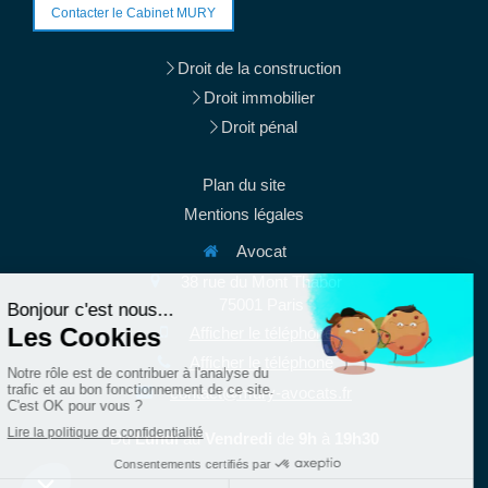
Contacter le Cabinet MURY
Droit de la construction
Droit immobilier
Droit pénal
Plan du site
Mentions légales
Avocat
38 rue du Mont Thabor
75001
Paris
Afficher le téléphone
Afficher le téléphone
contact@mury-avocats.fr
Du
Lundi
au
Vendredi
de
9h
à
19h30