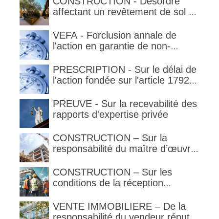
CONSTRUCTION - Désordre
la garantie en condition de la
affectant un revêtement de sol et
garantie
garantie décennale (non)
VEFA - Forclusion annale de
l'action en garantie de non-
conformité
PRESCRIPTION - Sur le délai de
l'action fondée sur l'article 1792-
4-3 du code civil (rappel)
PREUVE - Sur la recevabilité des
rapports d'expertise privée
CONSTRUCTION – Sur la
responsabilité du maître d’œuvre
en cas de défaut de contenance :
l’architecte supporte une
CONSTRUCTION – Sur les
obligation de contrôle étendu
conditions de la réception
judiciaire et de la réception tacite
VENTE IMMOBILIERE – De la
responsabilité du vendeur réputé