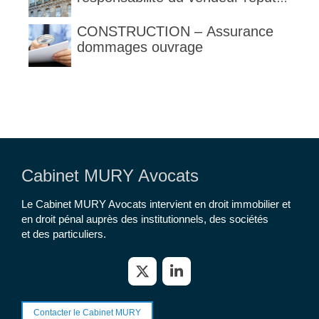
constructeur au titre des articles
1792 et suivants du code civil
CONSTRUCTION – Assurance
dommages ouvrage
Cabinet MURY Avocats
Le Cabinet MURY Avocats intervient en droit immobilier et
en droit pénal auprès des institutionnels, des sociétés
et des particuliers.
Contacter le Cabinet MURY