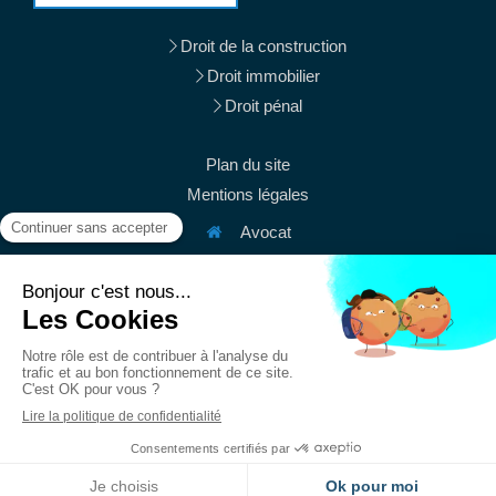
Droit de la construction
Droit immobilier
Droit pénal
Plan du site
Mentions légales
Avocat
38 rue du Mont Thabor
75001
Paris
Afficher le téléphone
Afficher le téléphone
contact@mury-avocats.fr
Du
Lundi
au
Vendredi
de
9h
à
19h30
Création et référencement du site par Simplébo