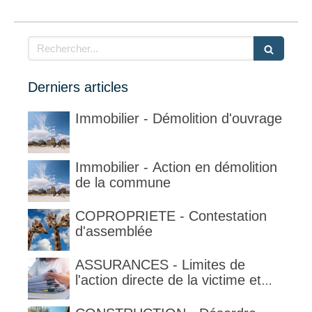
Rechercher
Derniers articles
Immobilier - Démolition d'ouvrage
Immobilier - Action en démolition
de la commune
COPROPRIETE - Contestation
d'assemblée
ASSURANCES - Limites de
l'action directe de la victime et
qualification de la clause
délimitant l'étendue temporelle de