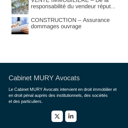
VENTE IMMOBILIERE – De la
responsabilité du vendeur réputé
constructeur au titre des articles
1792 et suivants du code civil
CONSTRUCTION – Assurance
dommages ouvrage
Cabinet MURY Avocats
Le Cabinet MURY Avocats intervient en droit immobilier et
en droit pénal auprès des institutionnels, des sociétés
et des particuliers.