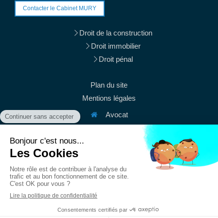
Contacter le Cabinet MURY
Droit de la construction
Droit immobilier
Droit pénal
Plan du site
Mentions légales
Avocat
38 rue du Mont Thabor
75001
Paris
Afficher le téléphone
Afficher le téléphone
contact@mury-avocats.fr
Du
Lundi
au
Vendredi
de
9h
à
19h30