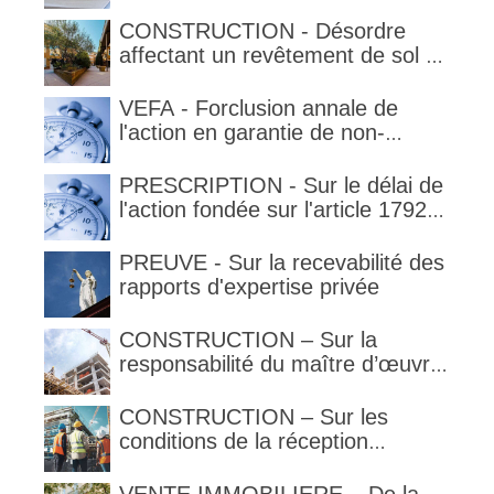
qualification de la clause
délimitant l'étendue temporelle de
CONSTRUCTION - Désordre
la garantie en condition de la
affectant un revêtement de sol et
garantie
garantie décennale (non)
VEFA - Forclusion annale de
l'action en garantie de non-
conformité
PRESCRIPTION - Sur le délai de
l'action fondée sur l'article 1792-
4-3 du code civil (rappel)
PREUVE - Sur la recevabilité des
rapports d'expertise privée
CONSTRUCTION – Sur la
responsabilité du maître d’œuvre
en cas de défaut de contenance :
l’architecte supporte une
CONSTRUCTION – Sur les
obligation de contrôle étendu
conditions de la réception
judiciaire et de la réception tacite