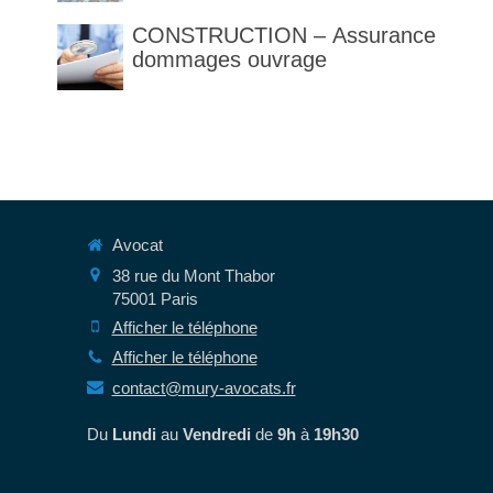
des articles 1792 et suivants
CONSTRUCTION – Assurance
du code civil
dommages ouvrage
Avocat
38 rue du Mont Thabor
75001
Paris
Afficher le téléphone
Afficher le téléphone
contact@mury-avocats.fr
Du
Lundi
au
Vendredi
de
9h
à
19h30