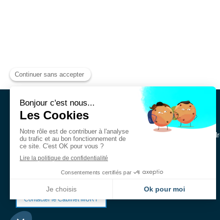
Cabinet MURY Avocats
Le Cabinet MURY Avocats intervient en droit immobilier et en dr
institutionnels, des sociétés et des particuliers.
Contacter le Cabinet MURY