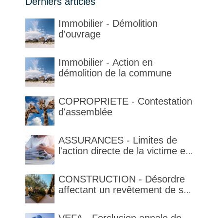
Derniers articles
Immobilier - Démolition
d'ouvrage
Immobilier - Action en
démolition de la commune
COPROPRIETE - Contestation
d'assemblée
ASSURANCES - Limites de
l'action directe de la victime et
qualification de la clause
délimitant l'étendue temporelle
CONSTRUCTION - Désordre
de la garantie en condition de
affectant un revêtement de sol
la garantie
et garantie décennale (non)