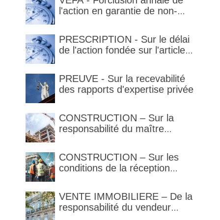
VEFA - Forclusion annale de
l'action en garantie de non-
conformité
PRESCRIPTION - Sur le délai
de l'action fondée sur l'article
1792-4-3 du code civil (rappel)
PREUVE - Sur la recevabilité
des rapports d'expertise privée
CONSTRUCTION – Sur la
responsabilité du maître
d’œuvre en cas de défaut de
contenance : l’architecte
CONSTRUCTION – Sur les
supporte une obligation de
conditions de la réception
contrôle étendu
judiciaire et de la réception
tacite
VENTE IMMOBILIERE – De la
responsabilité du vendeur
réputé constructeur au titre