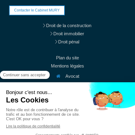
Contacter le Cabinet MURY
Droit de la construction
Droit immobilier
Droit pénal
Plan du site
Mentions légales
Avocat
38 rue du Mont Thabor
75001
Paris
Afficher le téléphone
Afficher le téléphone
contact@mury-avocats.fr
Du
Lundi
au
Vendredi
de
9h
à
19h30