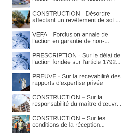
qualification de la clause
délimitant l'étendue temporelle de
CONSTRUCTION - Désordre
la garantie en condition de la
affectant un revêtement de sol et
garantie
garantie décennale (non)
VEFA - Forclusion annale de
l'action en garantie de non-
conformité
PRESCRIPTION - Sur le délai de
l'action fondée sur l'article 1792-
4-3 du code civil (rappel)
PREUVE - Sur la recevabilité des
rapports d'expertise privée
CONSTRUCTION – Sur la
responsabilité du maître d’œuvre
en cas de défaut de contenance :
l’architecte supporte une
CONSTRUCTION – Sur les
obligation de contrôle étendu
conditions de la réception
judiciaire et de la réception tacite