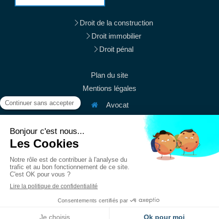
Droit de la construction
Droit immobilier
Droit pénal
Plan du site
Mentions légales
Avocat
38 rue du Mont Thabor
75001
Paris
Afficher le téléphone
Afficher le téléphone
contact@mury-avocats.fr
Du
Lundi
au
Vendredi
de
9h
à
19h30
Création et référencement du site par Simplébo