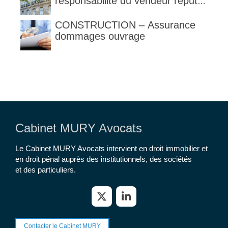
responsabilité du vendeur réputé
constructeur au titre des articles
1792 et suivants du code civil
CONSTRUCTION – Assurance
dommages ouvrage
Cabinet MURY Avocats
Le Cabinet MURY Avocats intervient en droit immobilier et
en droit pénal auprès des institutionnels, des sociétés
et des particuliers.
Contacter le Cabinet MURY