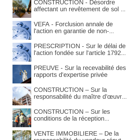
délimitant l'étendue temporelle de
CONSTRUCTION - Désordre
la garantie en condition de la
affectant un revêtement de sol et
garantie
garantie décennale (non)
VEFA - Forclusion annale de
l'action en garantie de non-
conformité
PRESCRIPTION - Sur le délai de
l'action fondée sur l'article 1792-
4-3 du code civil (rappel)
PREUVE - Sur la recevabilité des
rapports d'expertise privée
CONSTRUCTION – Sur la
responsabilité du maître d’œuvre
en cas de défaut de contenance :
l’architecte supporte une
CONSTRUCTION – Sur les
obligation de contrôle étendu
conditions de la réception
judiciaire et de la réception tacite
VENTE IMMOBILIERE – De la