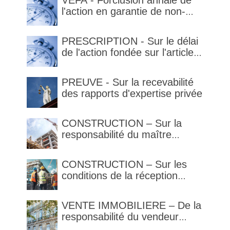
VEFA - Forclusion annale de
l'action en garantie de non-
conformité
PRESCRIPTION - Sur le délai
de l'action fondée sur l'article
1792-4-3 du code civil (rappel)
PREUVE - Sur la recevabilité
des rapports d'expertise privée
CONSTRUCTION – Sur la
responsabilité du maître
d’œuvre en cas de défaut de
contenance : l’architecte
CONSTRUCTION – Sur les
supporte une obligation de
conditions de la réception
contrôle étendu
judiciaire et de la réception
tacite
VENTE IMMOBILIERE – De la
responsabilité du vendeur
réputé constructeur au titre