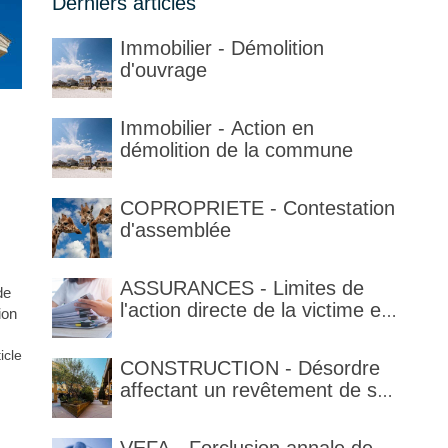
Derniers articles
Immobilier - Démolition
d'ouvrage
Immobilier - Action en
démolition de la commune
COPROPRIETE - Contestation
d'assemblée
ASSURANCES - Limites de
de
l'action directe de la victime et
ion
qualification de la clause
délimitant l'étendue temporelle
ticle
CONSTRUCTION - Désordre
de la garantie en condition de
affectant un revêtement de sol
la garantie
et garantie décennale (non)