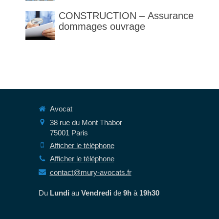
des articles 1792 et suivants
CONSTRUCTION – Assurance
du code civil
dommages ouvrage
Avocat
38 rue du Mont Thabor
75001
Paris
Afficher le téléphone
Afficher le téléphone
contact@mury-avocats.fr
Du
Lundi
au
Vendredi
de
9h
à
19h30