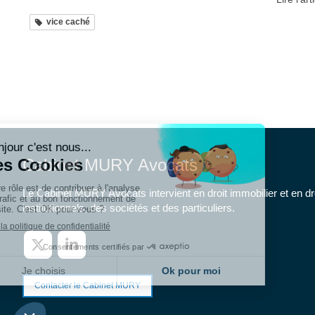
vice caché
Cabinet MURY Avocats
Le Cabinet MURY Avocats intervient en droit immobilier et en dr
institutionnels, des sociétés et des particuliers.
Contacter le Cabinet MURY