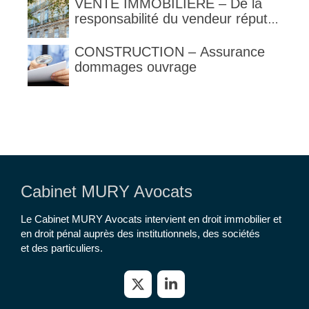
VENTE IMMOBILIERE – De la
responsabilité du vendeur réputé
constructeur au titre des articles
1792 et suivants du code civil
CONSTRUCTION – Assurance
dommages ouvrage
Cabinet MURY Avocats
Le Cabinet MURY Avocats intervient en droit immobilier et
en droit pénal auprès des institutionnels, des sociétés
et des particuliers.