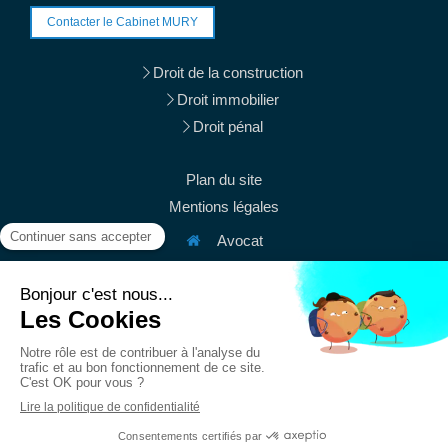
Contacter le Cabinet MURY
Droit de la construction
Droit immobilier
Droit pénal
Plan du site
Mentions légales
Avocat
38 rue du Mont Thabor
75001
Paris
Afficher le téléphone
Afficher le téléphone
contact@mury-avocats.fr
Du
Lundi
au
Vendredi
de
9h
à
19h30