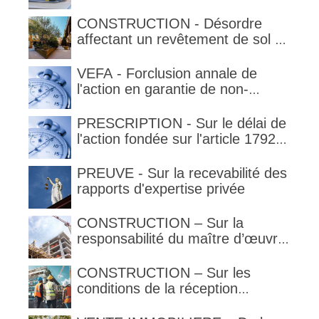
qualification de la clause
délimitant l'étendue temporelle de
CONSTRUCTION - Désordre
la garantie en condition de la
affectant un revêtement de sol et
garantie
garantie décennale (non)
VEFA - Forclusion annale de
l'action en garantie de non-
conformité
PRESCRIPTION - Sur le délai de
l'action fondée sur l'article 1792-
4-3 du code civil (rappel)
PREUVE - Sur la recevabilité des
rapports d'expertise privée
CONSTRUCTION – Sur la
responsabilité du maître d’œuvre
en cas de défaut de contenance :
l’architecte supporte une
CONSTRUCTION – Sur les
obligation de contrôle étendu
conditions de la réception
judiciaire et de la réception tacite