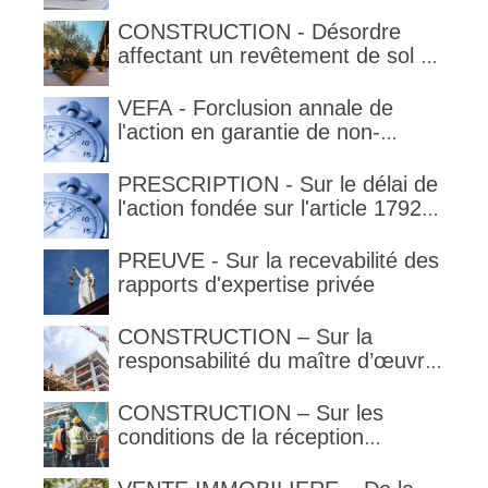
qualification de la clause
délimitant l'étendue temporelle de
CONSTRUCTION - Désordre
la garantie en condition de la
affectant un revêtement de sol et
garantie
garantie décennale (non)
VEFA - Forclusion annale de
l'action en garantie de non-
conformité
PRESCRIPTION - Sur le délai de
l'action fondée sur l'article 1792-
4-3 du code civil (rappel)
PREUVE - Sur la recevabilité des
rapports d'expertise privée
CONSTRUCTION – Sur la
responsabilité du maître d’œuvre
en cas de défaut de contenance :
l’architecte supporte une
CONSTRUCTION – Sur les
obligation de contrôle étendu
conditions de la réception
judiciaire et de la réception tacite