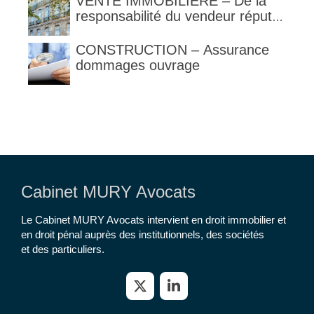
VENTE IMMOBILIERE – De la
responsabilité du vendeur réputé
constructeur au titre des articles
1792 et suivants du code civil
CONSTRUCTION – Assurance
dommages ouvrage
Cabinet MURY Avocats
Le Cabinet MURY Avocats intervient en droit immobilier et
en droit pénal auprès des institutionnels, des sociétés
et des particuliers.