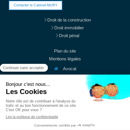
Contacter le Cabinet MURY
Droit de la construction
Droit immobilier
Droit pénal
Plan du site
Mentions légales
Avocat
38 rue du Mont Thabor
75001
Paris
Afficher le téléphone
Afficher le téléphone
contact@mury-avocats.fr
Du
Lundi
au
Vendredi
de
9h
à
19h30