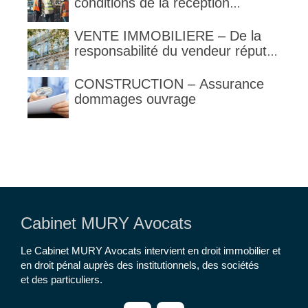
obligation de contrôle étendu
conditions de la réception
judiciaire et de la réception tacite
VENTE IMMOBILIERE – De la
responsabilité du vendeur réputé
constructeur au titre des articles
1792 et suivants du code civil
CONSTRUCTION – Assurance
dommages ouvrage
Cabinet MURY Avocats
Le Cabinet MURY Avocats intervient en droit immobilier et
en droit pénal auprès des institutionnels, des sociétés
et des particuliers.