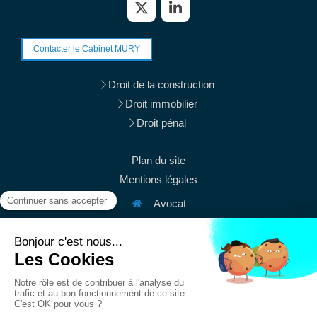
Contacter le Cabinet MURY
Droit de la construction
Droit immobilier
Droit pénal
Plan du site
Mentions légales
Avocat
38 rue du Mont Thabor
75001
Paris
Afficher le téléphone
Afficher le téléphone
contact@mury-avocats.fr