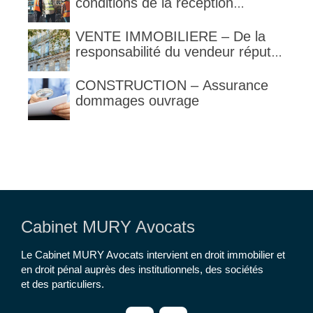
obligation de contrôle étendu
conditions de la réception
judiciaire et de la réception tacite
VENTE IMMOBILIERE – De la
responsabilité du vendeur réputé
constructeur au titre des articles
1792 et suivants du code civil
CONSTRUCTION – Assurance
dommages ouvrage
Cabinet MURY Avocats
Le Cabinet MURY Avocats intervient en droit immobilier et
en droit pénal auprès des institutionnels, des sociétés
et des particuliers.