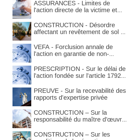
ASSURANCES - Limites de
l'action directe de la victime et
qualification de la clause
délimitant l'étendue temporelle de
CONSTRUCTION - Désordre
la garantie en condition de la
affectant un revêtement de sol et
garantie
garantie décennale (non)
VEFA - Forclusion annale de
l'action en garantie de non-
conformité
PRESCRIPTION - Sur le délai de
l'action fondée sur l'article 1792-
4-3 du code civil (rappel)
PREUVE - Sur la recevabilité des
rapports d'expertise privée
CONSTRUCTION – Sur la
responsabilité du maître d’œuvre
en cas de défaut de contenance :
l’architecte supporte une
CONSTRUCTION – Sur les