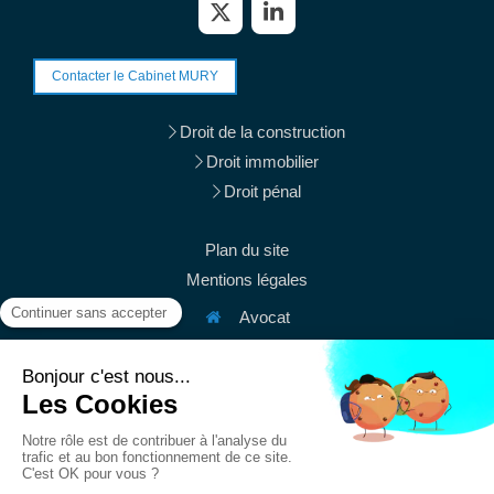
Contacter le Cabinet MURY
Droit de la construction
Droit immobilier
Droit pénal
Plan du site
Mentions légales
Avocat
38 rue du Mont Thabor
75001
Paris
Afficher le téléphone
Afficher le téléphone
contact@mury-avocats.fr