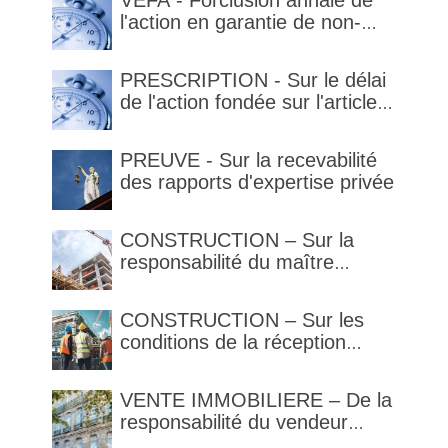
VEFA - Forclusion annale de
l'action en garantie de non-
conformité
PRESCRIPTION - Sur le délai
de l'action fondée sur l'article
1792-4-3 du code civil (rappel)
PREUVE - Sur la recevabilité
des rapports d'expertise privée
CONSTRUCTION – Sur la
responsabilité du maître
d’œuvre en cas de défaut de
contenance : l’architecte
CONSTRUCTION – Sur les
supporte une obligation de
conditions de la réception
contrôle étendu
judiciaire et de la réception
tacite
VENTE IMMOBILIERE – De la
responsabilité du vendeur
réputé constructeur au titre