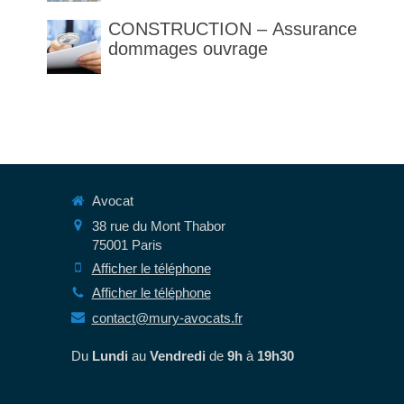
des articles 1792 et suivants
CONSTRUCTION – Assurance
du code civil
dommages ouvrage
Avocat
38 rue du Mont Thabor
75001
Paris
Afficher le téléphone
Afficher le téléphone
contact@mury-avocats.fr
Du
Lundi
au
Vendredi
de
9h
à
19h30