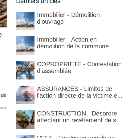
Derniers articles
Immobilier - Démolition
d'ouvrage
e
Immobilier - Action en
démolition de la commune
COPROPRIETE - Contestation
d'assemblée
ASSURANCES - Limites de
l'action directe de la victime et
nale
qualification de la clause
ticle
délimitant l'étendue temporelle
CONSTRUCTION - Désordre
de la garantie en condition de
affectant un revêtement de sol
la garantie
et garantie décennale (non)