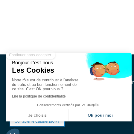
Cabinet MURY Avocats
Le Cabinet MURY Avocats intervient en droit immobilier et en dr
institutionnels, des sociétés et des particuliers.
Contacter le Cabinet MURY