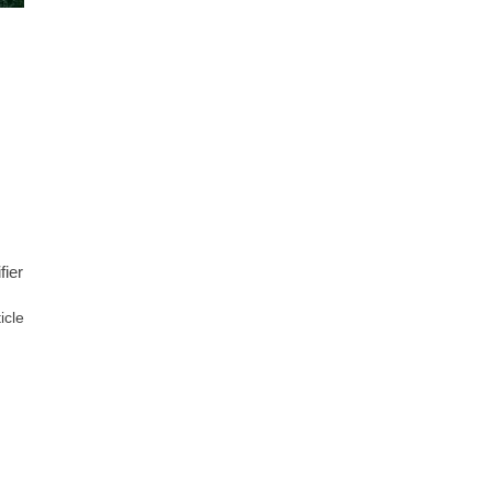
fier
ticle