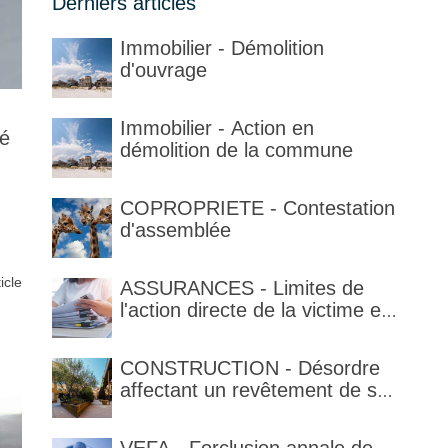
Derniers articles
Immobilier - Démolition
d'ouvrage
Immobilier - Action en
ré
démolition de la commune
COPROPRIETE - Contestation
d'assemblée
ticle
ASSURANCES - Limites de
l'action directe de la victime et
qualification de la clause
délimitant l'étendue temporelle
CONSTRUCTION - Désordre
de la garantie en condition de
affectant un revêtement de sol
la garantie
et garantie décennale (non)