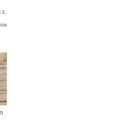
 2,
ticle
n