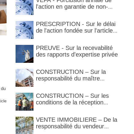
VEFA - Forclusion annale de
l'action en garantie de non-
conformité
PRESCRIPTION - Sur le délai
de l'action fondée sur l'article
1792-4-3 du code civil (rappel)
n
PREUVE - Sur la recevabilité
des rapports d'expertise privée
CONSTRUCTION – Sur la
responsabilité du maître
d’œuvre en cas de défaut de
1 du
contenance : l’architecte
CONSTRUCTION – Sur les
supporte une obligation de
ticle
conditions de la réception
contrôle étendu
judiciaire et de la réception
tacite
VENTE IMMOBILIERE – De la
responsabilité du vendeur
réputé constructeur au titre